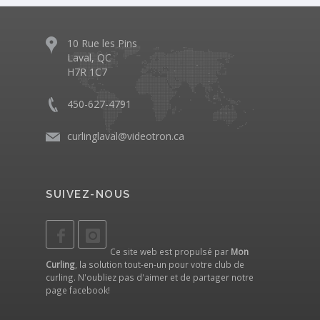
10 Rue les Pins
Laval, QC
H7R 1C7
450-627-4791
curlinglaval@videotron.ca
SUIVEZ-NOUS
Ce site web est propulsé par
Mon
Curling
, la solution tout-en-un pour votre club de
curling. N'oubliez pas d'aimer et de partager notre
page facebook
!