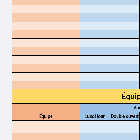
Équip
Aim
Équipe
Lundi jour
Double ouvert