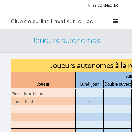
SE CONNECTER
Club de curling Laval‑sur‑le‑Lac
Joueurs autonomes
Joueurs autonomes à la r
Aim
Joueur
Lundi jour
Double ouvert
Pierre Martineau
Daniel Paul
X