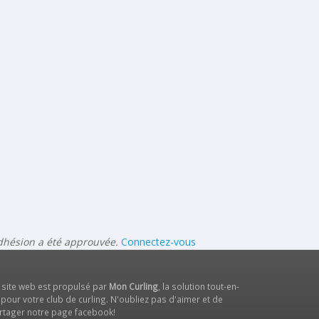
adhésion a été approuvée.
Connectez-vous
 site web est propulsé par
Mon Curling
, la solution tout-en-
 pour votre club de curling. N'oubliez pas d'aimer et de
rtager notre
page facebook
!