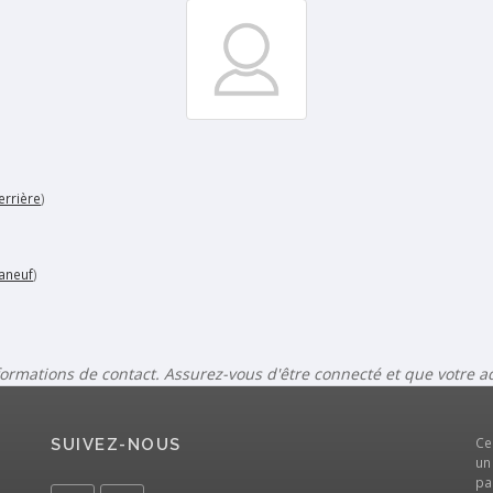
errière
)
aneuf
)
formations de contact. Assurez-vous d'être connecté et que votre 
Ce
SUIVEZ-NOUS
un
pa