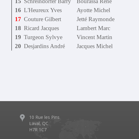
15
Schreindorfer Barry
Bourassa René
16
L'Heureux Yves
Ayotte Michel
17
Couture Gilbert
Jetté Raymonde
18
Ricard Jacques
Lambert Marc
19
Turgeon Sylvye
Vincent Martin
20
Desjardins André
Jacques Michel
10 Rue les Pins
Laval, QC
H7R 1C7